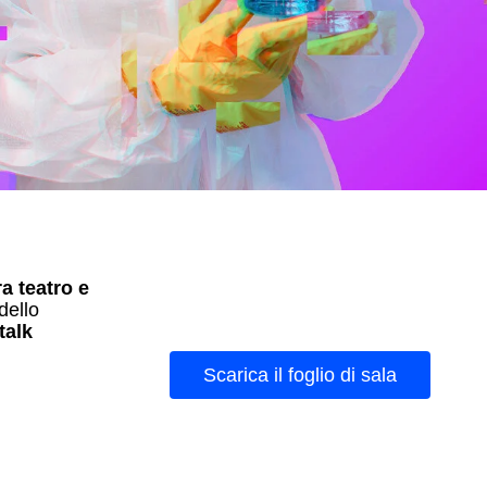
a teatro e
dello
talk
Scarica il foglio di sala