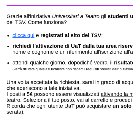
Grazie all'iniziativa
Universitari a Teatro
gli
studenti u
del TSV. Come funziona?
clicca qui
e
registrati al sito
d
el TSV
;
richiedi l'attivazione di UaT dalla tua area riser
nome e cognome e un riferimento all'iscrizione all'an
attendi qualche giorno, dopodiché vedrai il
risulta
(verrà rifiutata qualsiasi richiesta non rispetti i requisiti previsti dall'iniziativ
Una volta accettata la richiesta, sarai in grado di acqui
che aderiscono a tale iniziativa.
I posti a 5€ possono essere visualizzati
attivando la m
teatro. Seleziona il tuo posto, vai al carrello e proce
Ricorda che
ogni utente UaT può acquistare
un solo 
serata).