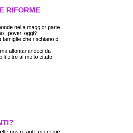
 E RIFORME
sponde nella maggior parte
no i poveri oggi?
e famiglie che rischiano di
tema allontanandoci da
li oltre al molto citato
NTI?
nelle nostre auto ma come