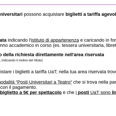
niversitari
possono acquistare
biglietti
a tariffa agevo
vata
indicando l'
istituto di appartenenza
e caricando in fo
no accademico in corso (es. tessera universitaria, libretto
to della richiesta direttamente nell'area riservata
a, indicando il motivo del rifiuto)
stare i biglietti a tariffa UaT; nella tua area riservata tro
odalità "Posti Universitari a Teatro"
che si trova nella pa
di con il pagamento.
biglietto a 5€ per spettacolo
e che
i
posti
UaT sono
li