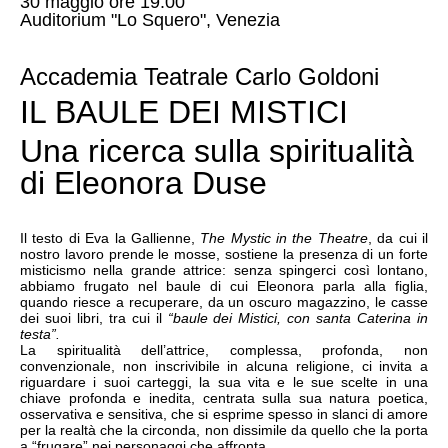
30 maggio ore 19.00
Auditorium "Lo Squero", Venezia
Accademia Teatrale Carlo Goldoni
IL BAULE DEI MISTICI
Una ricerca sulla spiritualità
di Eleonora Duse
Il testo di Eva la Gallienne,
The Mystic in the Theatre
, da cui il
nostro lavoro prende le mosse, sostiene la presenza di un forte
misticismo nella grande attrice: senza spingerci così lontano,
abbiamo frugato nel baule di cui Eleonora parla alla figlia,
quando riesce a recuperare, da un oscuro magazzino, le casse
dei suoi libri, tra cui il
“baule dei Mistici, con santa Caterina in
testa”.
La spiritualità dell’attrice, complessa, profonda, non
convenzionale, non inscrivibile in alcuna religione, ci invita a
riguardare i suoi carteggi, la sua vita e le sue scelte in una
chiave profonda e inedita, centrata sulla sua natura poetica,
osservativa e sensitiva, che si esprime spesso in slanci di amore
per la realtà che la circonda, non dissimile da quello che la porta
a “frugare” nei personaggi che affronta.