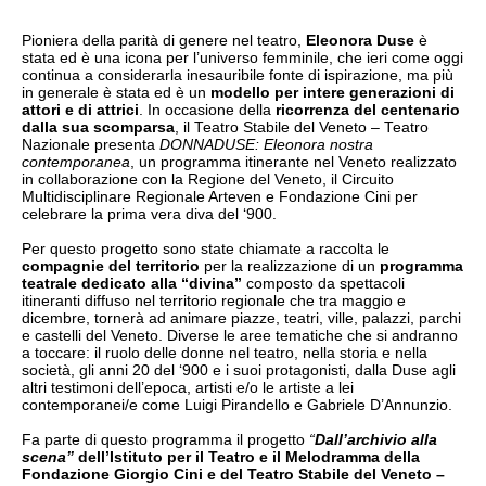
Pioniera della parità di genere nel teatro,
Eleonora Duse
è
stata ed è una icona per l’universo femminile, che ieri come oggi
continua a considerarla inesauribile fonte di ispirazione, ma più
in generale è stata ed è un
modello per intere generazioni di
attori e di attrici
. In occasione della
ricorrenza del centenario
dalla sua scomparsa
, il Teatro Stabile del Veneto – Teatro
Nazionale presenta
DONNADUSE: Eleonora nostra
contemporanea
, un programma itinerante nel Veneto realizzato
in collaborazione con la Regione del Veneto, il Circuito
Multidisciplinare Regionale Arteven e Fondazione Cini per
celebrare la prima vera diva del ‘900.
Per questo progetto sono state chiamate a raccolta le
compagnie del territorio
per la realizzazione di un
programma
teatrale dedicato alla “divina”
composto da spettacoli
itineranti diffuso nel territorio regionale che tra maggio e
dicembre, tornerà ad animare piazze, teatri, ville, palazzi, parchi
e castelli del Veneto. Diverse le aree tematiche che si andranno
a toccare: il ruolo delle donne nel teatro, nella storia e nella
società, gli anni 20 del ‘900 e i suoi protagonisti, dalla Duse agli
altri testimoni dell’epoca, artisti e/o le artiste a lei
contemporanei/e come Luigi Pirandello e Gabriele D’Annunzio.
Fa parte di questo programma il progetto
“
Dall’archivio alla
scena”
dell’Istituto per il Teatro e il Melodramma della
Fondazione Giorgio Cini e del Teatro Stabile del Veneto –